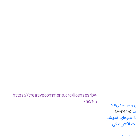
https://creativecommons.org/licenses/by-
nc/4.0/
ی و موسیقی» در
1405-03-18
ا: هنرهای نمایشی
ات الکترونیکی