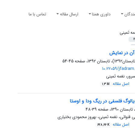
ندگان
داوری همتا
ارسال مقاله
تماس با ما
مه ثمینی
2
آن در نمایش
45-54
10.22059/jfadram
رور، نغمه ثمینی
اصل مقاله
1.3 M
یالوگ فلسفی در ریگ ودا و اوستا
39-48
ی قنواتی، نغمه ثمینی، بهروز محمودی بختیاری
اصل مقاله
628.66 K