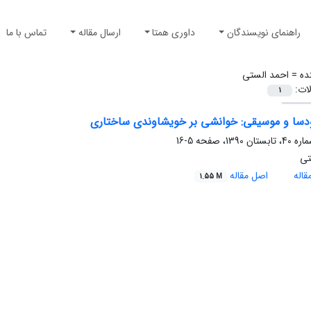
راهنمای نویسندگان
داوری همتا
ارسال مقاله
تماس با ما
ده =
احمد الستی
لات:
1
ودسا و موسیقی: خوانشی بر خویشاوندی ساختاری
5-16
تی
اله
اصل مقاله
1.55 M