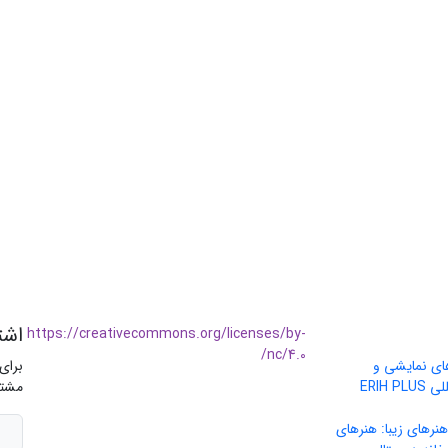
اشت
https://creativecommons.org/licenses/by-
nc/4.0/
های نمایشی و
برای
موسیقی» در پایگاه بین‌المللی ERIH PLUS
مشتر
نرهای زیبا: هنرهای