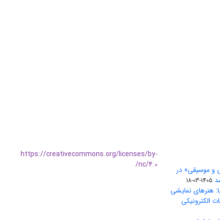
https://creativecommons.org/licenses/by-
nc/4.0/
ی و موسیقی» در
1405-03-18
ا: هنرهای نمایشی
ات الکترونیکی