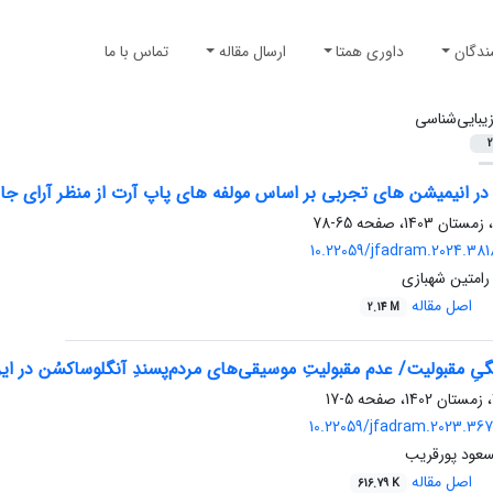
ندگان
داوری همتا
ارسال مقاله
تماس با ما
یبایی‌شناسی
2
در انیمیشن های تجربی بر اساس مولفه های پاپ آرت از منظر آرای جا
65-78
10.22059/jfadram.2024.38
رامتین شهبازی
اصل مقاله
2.14 M
گیِ مقبولیت/ عدم مقبولیتِ موسیقی‌های مردم‌پسندِ آنگلوساکسُن در ایر
5-17
10.22059/jfadram.2023.36
عود پورقریب
اصل مقاله
616.79 K