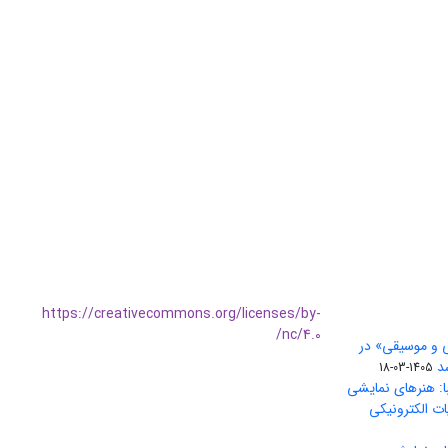
https://creativecommons.org/licenses/by-
nc/4.0/
ی و موسیقی» در
1405-03-18
ا: هنرهای نمایشی
ات الکترونیکی