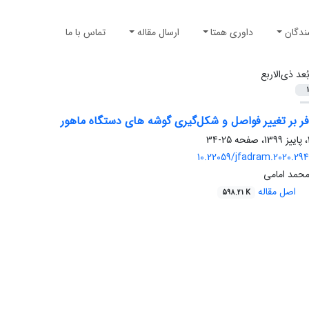
ندگان
داوری همتا
ارسال مقاله
تماس با ما
ُعد ذی‌الاربع
1
افر بر تغییر فواصل و شکل‌گیری گوشه های دستگاه ماهور
25-34
10.22059/jfadram.2020.29
حمد امامی
اصل مقاله
598.21 K