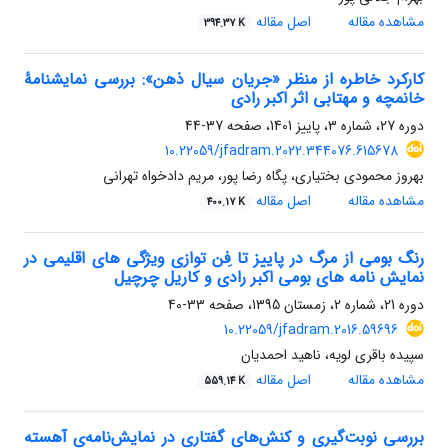
مشاهده مقاله
اصل مقاله
394.37 K
کارکرد خاطره از منظر «جریان سیال ذهن»: بررسی نمایشنامۀ
خانمچه و مهتابی اثر اکبر رادی
دوره 27، شماره 3، پاییز 1401، صفحه
37-44
10.22059/jfadram.2022.344076.615678
بهروز محمودی بختیاری، پگاه رضا پور، مریم دادخواه تهرانی
مشاهده مقاله
اصل مقاله
400.17 K
رنگ بومی از مرگ در پاییز تا ِفن توازی ویژگی های اقلیمی در
نمایش نامه های بومی اکبر رادی و کاریل چرچیل
دوره 21، شماره 2، زمستان 1395، صفحه
33-40
10.22059/jfadram.2016.59696
سپیده باقری لویه، ناهید احمدیان
مشاهده مقاله
اصل مقاله
559.14 K
بررسی نوبت‌گیری و کنش‌های گفتاری در نمایش‌نامه‌ی آهسته