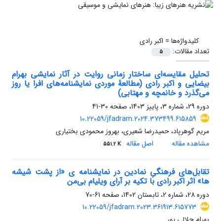
کلیدواژه‌ها =
اکبر رادی
تعداد مقالات:
5
تحلیل مقایسه‌ای ساختار زمانی روایت در آثار نمایشی بهرام
بیضایی و اکبر رادی (مطالعۀ موردی نمایشنامه‌های افرا یا روز
می‌گذرد و خانمچه و مهتابی)
دوره 29، شماره 3، پاییز 1403، صفحه
30-41
10.22059/jfadram.2024.373499.615859
مریم گوهرپاد، حمیدرضا شعیری، بهروز محمودی بختیاری
مشاهده مقاله
اصل مقاله
551.2 K
تقابل‌های فرهنگیِ نمادین در نمایشنامه‏ ی «از پشت شیشه‏
ها» اثر اکبر رادی با تکیه بر آرای ویلیام بی‌من
دوره 28، شماره 2، تابستان 1402، صفحه
61-70
10.22059/jfadram.2023.361913.615773
بهرام جلالی پور