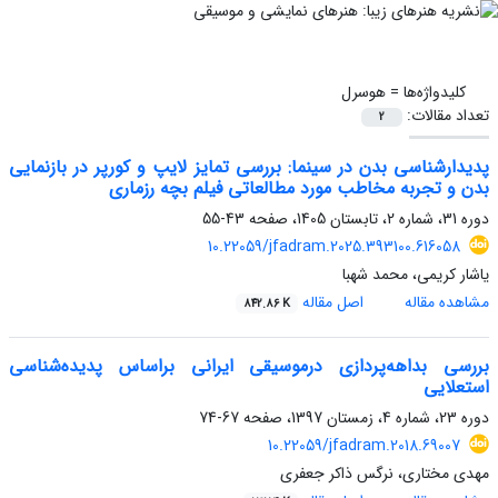
کلیدواژه‌ها =
هوسرل
تعداد مقالات:
2
پدیدارشناسی بدن در سینما: بررسی تمایز لایپ و کورپر در بازنمایی
بدن و تجربه مخاطب مورد مطالعاتی فیلم بچه رزماری
دوره 31، شماره 2، تابستان 1405، صفحه
43-55
10.22059/jfadram.2025.393100.616058
یاشار کریمی، محمد شهبا
مشاهده مقاله
اصل مقاله
842.86 K
بررسی بداهه‌پردازی درموسیقی ایرانی براساس پدیده‌شناسی
استعلایی
دوره 23، شماره 4، زمستان 1397، صفحه
67-74
10.22059/jfadram.2018.69007
مهدی مختاری، نرگس ذاکر جعفری