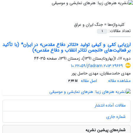
کلیدواژه‌ها =
جنگ ایران و عراق
تعداد مقالات:
1
ارزیابی کمّی و کیفی تولید «تئاتر دفاع مقدس» در ایران* (با تأکید
بر فعالیت‌های «انجمن‌ تئاتر انقلاب و دفاع مقدس»)
دوره 17، 1(بهاروتابستان 1391)، زمستان 1391، صفحه
35-44
10.22059/jfadram.2013.29669
مهدی حامدسقایان، مهدی حاصل پور
مشاهده مقاله
اصل مقاله
3.44 M
مقالات آماده انتشار
شماره جاری
شماره‌های پیشین نشریه