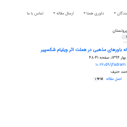
ندگان
داوری همتا
ارسال مقاله
تماس با ما
روتستان
1
له باورهای مذهبی در هملت اثر ویلیام شکسپیر
41-48
10.22059/jfadram
مد حنیف
اصل مقاله
1.94 M