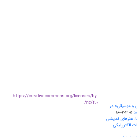
https://creativecommons.org/licenses/by-
nc/4.0/
ی و موسیقی» در
1405-03-18
ا: هنرهای نمایشی
ات الکترونیکی