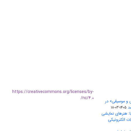
https://creativecommons.org/licenses/by-
nc/4.0/
ی و موسیقی» در
1405-03-18
ا: هنرهای نمایشی
ات الکترونیکی