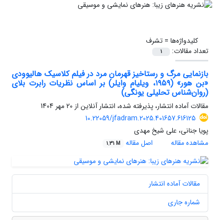
کلیدواژه‌ها =
تشرف
تعداد مقالات:
1
بازنمایی مرگ و رستاخیز قهرمان مرد در فیلم کلاسیک هالیوودی
«بن هور» (۱۹۵۹، ویلیام وایلر) بر اساس نظریات رابرت بلای
(روان‌شناس تحلیلی یونگی)
مقالات آماده انتشار، پذیرفته شده، انتشار آنلاین از
20 مهر 1404
10.22059/jfadram.2025.401657.616125
پویا جنانی، علی شیخ مهدی
مشاهده مقاله
اصل مقاله
1.31 M
مقالات آماده انتشار
شماره جاری