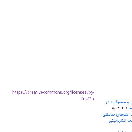
https://creativecommons.org/licenses/by-
nc/4.0/
ی و موسیقی» در
1405-03-18
ا: هنرهای نمایشی
ات الکترونیکی