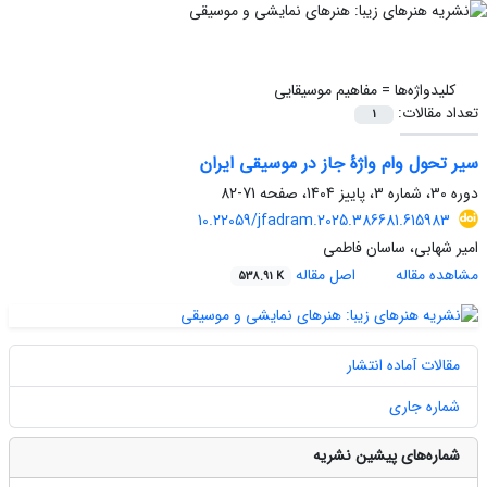
کلیدواژه‌ها =
مفاهیم موسیقایی
تعداد مقالات:
1
سیر تحول وام واژۀ جاز در موسیقی ایران
دوره 30، شماره 3، پاییز 1404، صفحه
71-82
10.22059/jfadram.2025.386681.615983
امیر شهابی، ساسان فاطمی
مشاهده مقاله
اصل مقاله
538.91 K
مقالات آماده انتشار
شماره جاری
شماره‌های پیشین نشریه