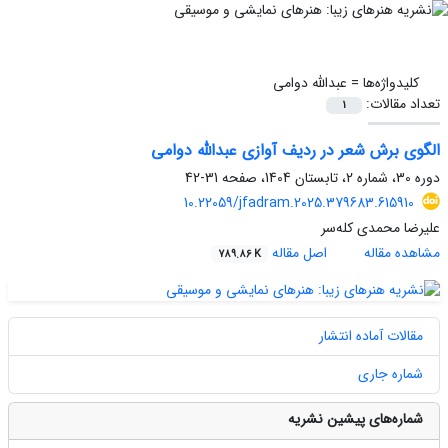
کلیدواژه‌ها =
عبدالله دوامی
تعداد مقالات:
1
الگوی برش شعر در ردیف آوازی عبدالله دوامی
دوره 30، شماره 2، تابستان 1404، صفحه
31-42
10.22059/jfadram.2025.379683.615910
علیرضا محمدی کله‌سر
مشاهده مقاله
اصل مقاله
789.86 K
مقالات آماده انتشار
شماره جاری
شماره‌های پیشین نشریه