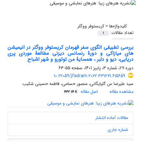
کلیدواژه‌ها =
کریستوفر ووگلر
تعداد مقالات:
1
بررسی تطبیقی الگوی سفر قهرمان کریستوفر ووگلر در انیمیشن
های میازاکی و دورۀ رنسانس دیزنی مطالعۀ موردی پری
دریایی، دیو و دلبر ، همسایۀ من توتورو و شهر اشباح
دوره 27، شماره 3، پاییز 1401، صفحه
55-63
10.22059/jfadram.2022.331271.615659
سید علیرضا س گلپایگانی، منصور حسامی، فاطمه حسینی شکیب
مشاهده مقاله
اصل مقاله
433.74 K
مقالات آماده انتشار
شماره جاری