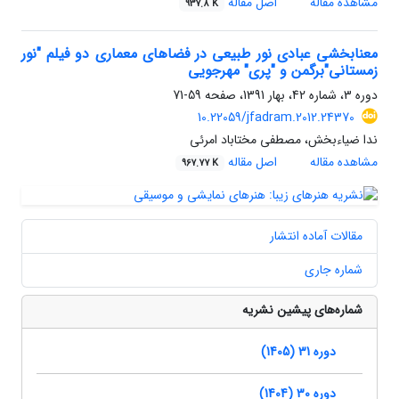
مشاهده مقاله
اصل مقاله
937.8 K
معنابخشی عبادی نور طبیعی در فضاهای معماری دو فیلم "نور
زمستانی"برگمن و "پری" مهرجویی
دوره 3، شماره 42، بهار 1391، صفحه
59-71
10.22059/jfadram.2012.24370
ندا ضیاءبخش، مصطفی مختاباد امرئی
مشاهده مقاله
اصل مقاله
967.77 K
مقالات آماده انتشار
شماره جاری
شماره‌های پیشین نشریه
دوره 31 (1405)
دوره 30 (1404)