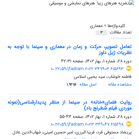
کلیدواژه‌ها =
معماری
تعداد مقالات:
3
تعامل تصویر، حرکت و زمان در معماری و سینما با توجه به
نظریات ژیل دلوز
دوره 28، شماره 1، بهار 1402، صفحه
31-42
10.22059/jfadram.2022.347903.615693
فاطمه خوشاب، سید یحیی اسلامی
مشاهده مقاله
اصل مقاله
1.93 M
روایت فضای«خانه» در سینما از منظر پدیدارشناسی(نمونه
موردی: فیلم شطرنج باد)
دوره 28، شماره 1، بهار 1402، صفحه
43-55
10.22059/jfadram.2023.349047.615698
پریشاد مستوفی فرد، فریبا البرزی، امیر حسین امینی، شهاب‌الدین عادل