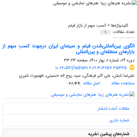
کلیدواژه‌ها =
کسب سهم از بازار فیلم
تعداد مقالات:
1
الگوی بین‌المللی‌شدن فیلم و سینمای ایران درجهت کسب سهم از
بازارهای منطقه‌ای و بین‌المللی
دوره 26، شماره 1، بهار 1400، صفحه
23-33
10.22059/jfadram.2021.304757.615435
علیرضا تابش، علی اکبر فرهنگی، سید روح اله حسینی، طهمورث شیری
مشاهده مقاله
اصل مقاله
601.14 K
مقالات آماده انتشار
شماره جاری
شماره‌های پیشین نشریه