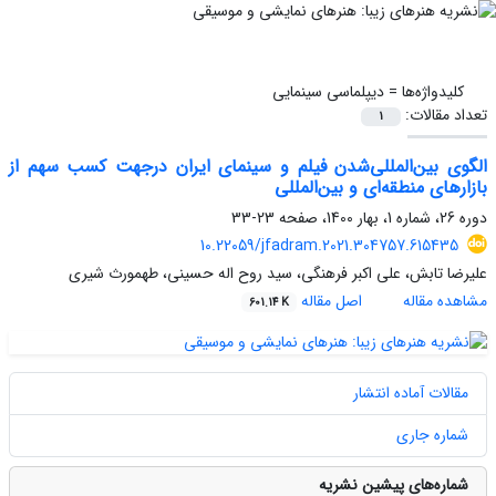
کلیدواژه‌ها =
دیپلماسی سینمایی
تعداد مقالات:
1
الگوی بین‌المللی‌شدن فیلم و سینمای ایران درجهت کسب سهم از
بازارهای منطقه‌ای و بین‌المللی
دوره 26، شماره 1، بهار 1400، صفحه
23-33
10.22059/jfadram.2021.304757.615435
علیرضا تابش، علی اکبر فرهنگی، سید روح اله حسینی، طهمورث شیری
مشاهده مقاله
اصل مقاله
601.14 K
مقالات آماده انتشار
شماره جاری
شماره‌های پیشین نشریه