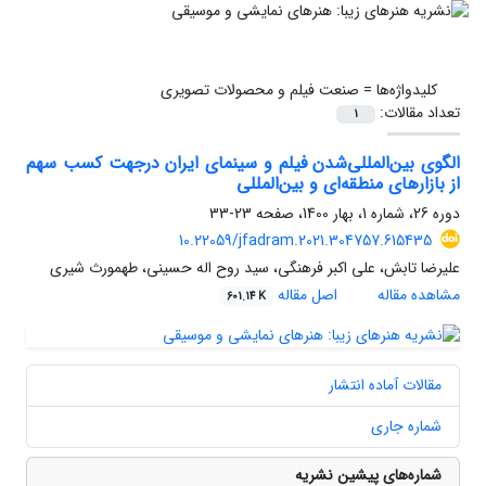
کلیدواژه‌ها =
صنعت فیلم و محصولات تصویری
تعداد مقالات:
1
الگوی بین‌المللی‌شدن فیلم و سینمای ایران درجهت کسب سهم
از بازارهای منطقه‌ای و بین‌المللی
دوره 26، شماره 1، بهار 1400، صفحه
23-33
10.22059/jfadram.2021.304757.615435
علیرضا تابش، علی اکبر فرهنگی، سید روح اله حسینی، طهمورث شیری
مشاهده مقاله
اصل مقاله
601.14 K
مقالات آماده انتشار
شماره جاری
شماره‌های پیشین نشریه