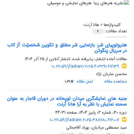
کلیدواژه‌ها =
هانا آرنت
تعداد مقالات:
2
هتروتوپیای شر: بازنمایی شر مطلق و تکوین شخصیّت آز کاب
در ‌سریال پنگوئن
مقالات آماده انتشار، پذیرفته شده، انتشار آنلاین از
25 آذر 1404
10.22059/jfadram.2025.403291.616139
محسن ساربان نژاد
مشاهده مقاله
اصل مقاله
1.69 M
جنبه های نمایشگری میدان توپخانه در دوران قاجار به عنوان
صحنه نمایش با نظر به آرا هانا آرنت
دوره 30، شماره 3، پاییز 1404، صفحه
31-44
10.22059/jfadram.2025.388780.616007
سید مصطفی مرادیان، بهزاد آقاجمالی