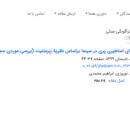
ندگان
داوری همتا
ارسال مقاله
تماس با ما
راگونگی سبکی
1
ای اساطیری پری در سینما براساس نظریة زبرمتنیت (بررسی موردی: مج
37-44
10.22059/jfadram.2020.29
 نوروزی، ابراهیم محمدی
اصل مقاله
358.4 K