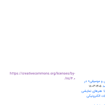
https://creativecommons.org/licenses/by-
nc/4.0/
ی و موسیقی» در
1405-03-18
ا: هنرهای نمایشی
ات الکترونیکی