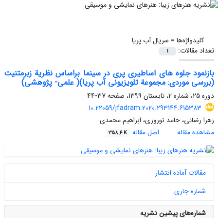
کلیدواژه‌ها =
سریال آب پریا
تعداد مقالات:
1
بازنمود جلوه های اساطیری پری در سینما براساس نظریة زبرمتنیت
(بررسی موردی: مجموعة تلویزیونی آب پریا)( علمی- پژوهشی)
دوره 25، شماره 2، تابستان 1399، صفحه
37-44
10.22059/jfadram.2020.293144.615383
زهرا رضائی، حامد نوروزی، ابراهیم محمدی
مشاهده مقاله
اصل مقاله
358.4 K
مقالات آماده انتشار
شماره جاری
شماره‌های پیشین نشریه