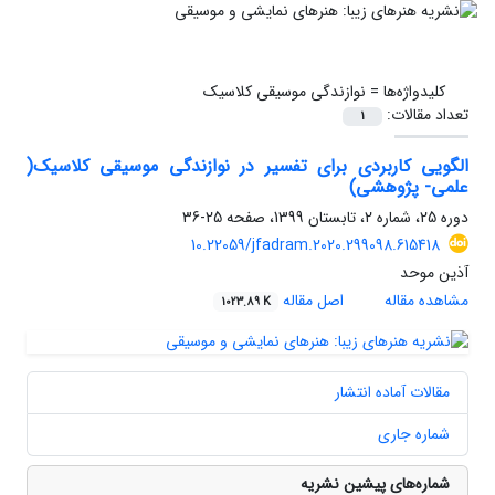
کلیدواژه‌ها =
نوازندگی موسیقی کلاسیک
تعداد مقالات:
1
الگویی کاربردی برای تفسیر در نوازندگی موسیقی کلاسیک(
علمی- پژوهشی)
دوره 25، شماره 2، تابستان 1399، صفحه
25-36
10.22059/jfadram.2020.299098.615418
آذین موحد
مشاهده مقاله
اصل مقاله
1023.89 K
مقالات آماده انتشار
شماره جاری
شماره‌های پیشین نشریه