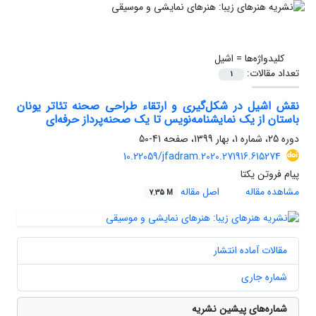
کلیدواژه‌ها =
اشیل
تعداد مقالات:
1
نقش اشیل در شکل‌گیری و ارتقاء طراحی صحنه تئاتر یونان
باستان از یک نمایشنامه‌نویس تا یک صحنه‌پرداز حرفه‌ای
دوره 25، شماره 1، بهار 1399، صفحه
41-50
10.22059/jfadram.2020.271916.615274
پیام فروتن یکتا
مشاهده مقاله
اصل مقاله
7.35 M
مقالات آماده انتشار
شماره جاری
شماره‌های پیشین نشریه