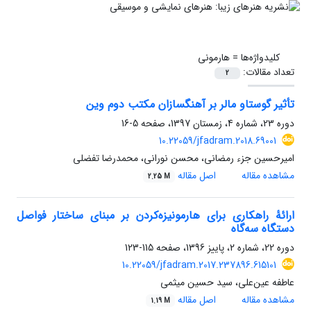
کلیدواژه‌ها =
هارمونی
تعداد مقالات:
2
تأثیر گوستاو مالر بر آهنگسازان مکتب دوم وین
دوره 23، شماره 4، زمستان 1397، صفحه
5-16
10.22059/jfadram.2018.69001
امیرحسین جزء رمضانی، محسن نورانی، محمدرضا تفضلی
مشاهده مقاله
اصل مقاله
2.25 M
ارائۀ راهکاری برای هارمونیزه‌کردن بر مبنای ساختار فواصل
دستگاه سه‌گاه
دوره 22، شماره 2، پاییز 1396، صفحه
115-123
10.22059/jfadram.2017.237896.615101
عاطفه عین‌علی، سید حسین میثمی
مشاهده مقاله
اصل مقاله
1.19 M