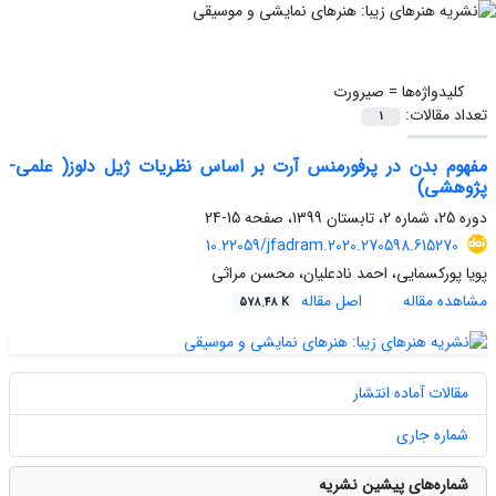
کلیدواژه‌ها =
صیرورت
تعداد مقالات:
1
مفهوم بدن در پرفورمنس آرت بر اساس نظریات ژیل دلوز( علمی-
پژوهشی)
دوره 25، شماره 2، تابستان 1399، صفحه
15-24
10.22059/jfadram.2020.270598.615270
پویا پورکسمایی، احمد نادعلیان، محسن مراثی
مشاهده مقاله
اصل مقاله
578.48 K
مقالات آماده انتشار
شماره جاری
شماره‌های پیشین نشریه