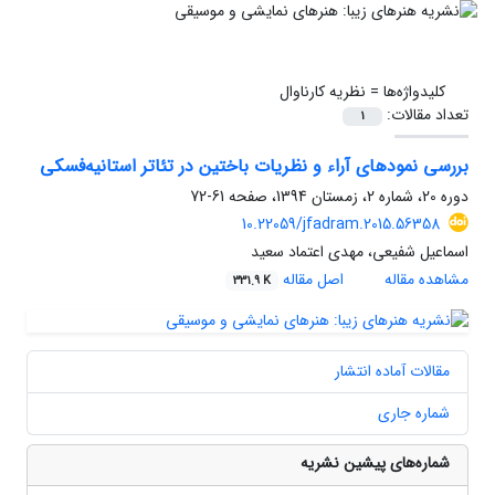
کلیدواژه‌ها =
نظریه کارناوال
تعداد مقالات:
1
بررسی نمودهای آراء و نظریات باختین در تئاتر استانیه‌فسکی
دوره 20، شماره 2، زمستان 1394، صفحه
61-72
10.22059/jfadram.2015.56358
اسماعیل شفیعی، مهدی اعتماد سعید
مشاهده مقاله
اصل مقاله
331.9 K
مقالات آماده انتشار
شماره جاری
شماره‌های پیشین نشریه