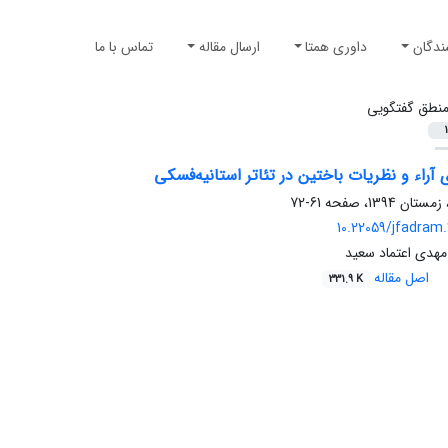
ندگان
داوری همتا
ارسال مقاله
تماس با ما
نطق گفتگویی
1
آراء و نظریات باختین در تئاتر استانیه‌فسکی
61-72
10.22059/jfadram
مهدی اعتماد سعید
اصل مقاله
331.9 K