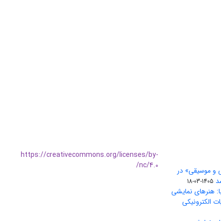
https://creativecommons.org/licenses/by-
nc/4.0/
ی و موسیقی» در
1405-03-18
ا: هنرهای نمایشی
ات الکترونیکی