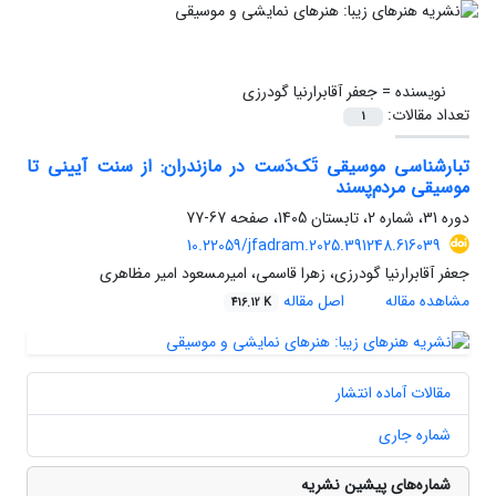
نویسنده =
جعفر آقابرارنیا گودرزی
تعداد مقالات:
1
تبارشناسی موسیقی تَک‌دَست در مازندران: از سنت آیینی تا
موسیقی مردم‌پسند
دوره 31، شماره 2، تابستان 1405، صفحه
67-77
10.22059/jfadram.2025.391248.616039
جعفر آقابرارنیا گودرزی، زهرا قاسمی، امیرمسعود امیر مظاهری
مشاهده مقاله
اصل مقاله
416.12 K
مقالات آماده انتشار
شماره جاری
شماره‌های پیشین نشریه