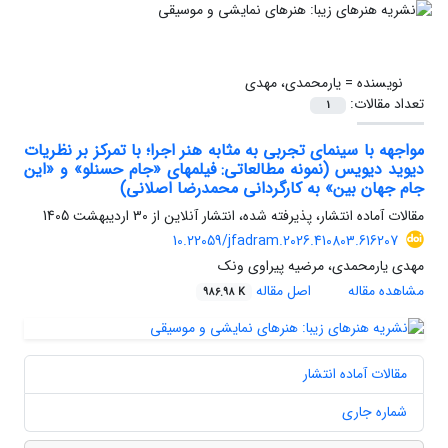
نویسنده =
یارمحمدی، مهدی
تعداد مقالات:
1
مواجهه با سینمای تجربی به مثابه هنر اجرا؛ با تمرکز بر نظریات
دیوید دیویس (نمونه مطالعاتی: فیلمهای «جام حسنلو» و «این
جام جهان بین» به کارگردانی محمدرضا اصلانی)
مقالات آماده انتشار، پذیرفته شده، انتشار آنلاین از
30 اردیبهشت 1405
10.22059/jfadram.2026.410803.616207
مهدی یارمحمدی، مرضیه پیراوی ونک
مشاهده مقاله
اصل مقاله
986.98 K
مقالات آماده انتشار
شماره جاری