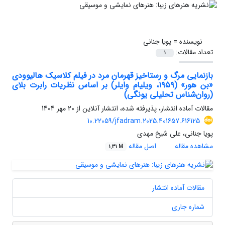
نویسنده =
پویا جنانی
تعداد مقالات:
1
بازنمایی مرگ و رستاخیز قهرمان مرد در فیلم کلاسیک هالیوودی
«بن هور» (۱۹۵۹، ویلیام وایلر) بر اساس نظریات رابرت بلای
(روان‌شناس تحلیلی یونگی)
مقالات آماده انتشار، پذیرفته شده، انتشار آنلاین از
20 مهر 1404
10.22059/jfadram.2025.401657.616125
پویا جنانی، علی شیخ مهدی
مشاهده مقاله
اصل مقاله
1.31 M
مقالات آماده انتشار
شماره جاری