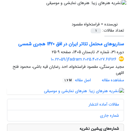
نویسنده =
فراستخواه مقصود
تعداد مقالات:
1
سناریوهای محتمل تئاتر ایران در افق 1420 هجری شمسی
دوره 31، شماره 2، تابستان 1405، صفحه
9-25
10.22059/jfadram.2025.402027.616126
مجید سرسنگی، مقصود فراستخواه، احد رضایان قیه باشی، محمود فتح
اللهی
مشاهده مقاله
اصل مقاله
1.7 M
مقالات آماده انتشار
شماره جاری
شماره‌های پیشین نشریه