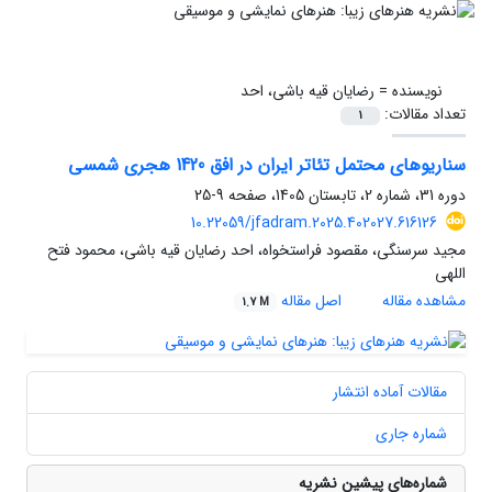
نویسنده =
رضایان قیه باشی، احد
تعداد مقالات:
1
سناریوهای محتمل تئاتر ایران در افق 1420 هجری شمسی
دوره 31، شماره 2، تابستان 1405، صفحه
9-25
10.22059/jfadram.2025.402027.616126
مجید سرسنگی، مقصود فراستخواه، احد رضایان قیه باشی، محمود فتح
اللهی
مشاهده مقاله
اصل مقاله
1.7 M
مقالات آماده انتشار
شماره جاری
شماره‌های پیشین نشریه