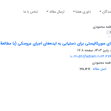
ندگان
داوری همتا
ارسال مقاله
تماس با ما
طمه محمودی
1
ای سوررئالیستی برای دستیابی به ایده‌های اجرای عروسکی (با مطالعۀ س
8-17
10.22059/jfadram.2024.37
اطمه محمودی
اصل مقاله
778.62 K