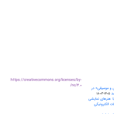
https://creativecommons.org/licenses/by-
nc/4.0/
ی و موسیقی» در
1405-03-18
ا: هنرهای نمایشی
ات الکترونیکی