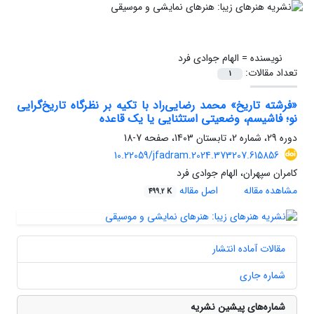
نویسنده =
الهام جوادی فرد
تعداد مقالات:
1
«فرشته تاریخ» محمد رضایی‌راد با تکیه بر نظرگاه تاریخ‌گرایی
نو؛ فاشیسم، وضعیتی استثنایی یا یک قاعده
دوره 29، شماره 2، تابستان 1403، صفحه
7-18
10.22059/jfadram.2024.373207.615856
کامران سپهران، الهام جوادی فرد
مشاهده مقاله
اصل مقاله
499.2 K
مقالات آماده انتشار
شماره جاری
شماره‌های پیشین نشریه