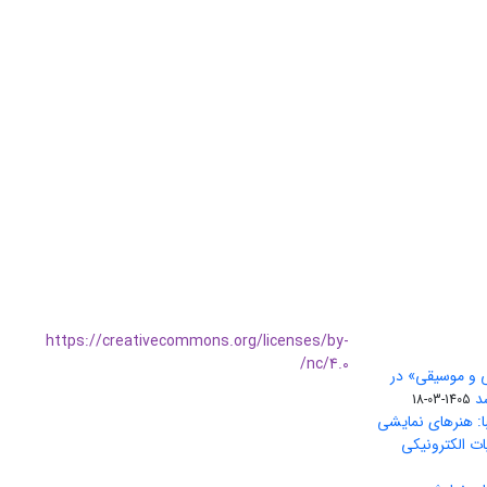
https://creativecommons.org/licenses/by-
nc/4.0/
ی و موسیقی» در
1405-03-18
ا: هنرهای نمایشی
ات الکترونیکی