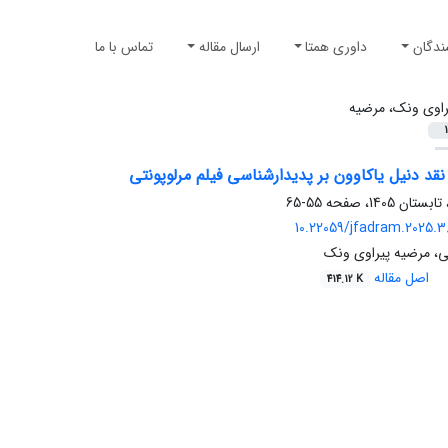
ندگان
داوری همتا
ارسال مقاله
تماس با ما
راوی ونک، مرضیه
1
نقد دنیل یاکاوون بر پدیدارشناسی فیلم مرلوپونتی
55-65
10.22059/jfadram.2025.38
ی، مرضیه پیراوی ونک
اصل مقاله
414.12 K