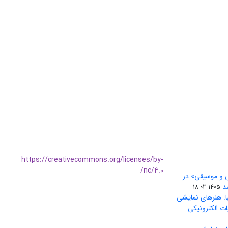
https://creativecommons.org/licenses/by-
nc/4.0/
ی و موسیقی» در
1405-03-18
ا: هنرهای نمایشی
ات الکترونیکی