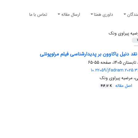
ندگان
داوری همتا
ارسال مقاله
تماس با ما
ضیه پیراوی ونک
1
نقد دنیل یاکاوون بر پدیدارشناسی فیلم مرلوپونتی
55-65
10.22059/jfadram.2025.38
ی، مرضیه پیراوی ونک
اصل مقاله
414.12 K