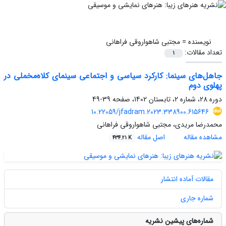
نویسنده =
مجتبی شاهواروقی فراهانی
تعداد مقالات:
1
جاهل‌های سینما: کارکرد سیاسی و اجتماعی سینمای کلاه‌مخملی در
پهلوی دوم
دوره 28، شماره 2، تابستان 1402، صفحه
39-49
10.22059/jfadram.2023.338900.615646
محمدرضا مریدی، مجتبی شاهواروقی فراهانی
مشاهده مقاله
اصل مقاله
434.21 K
مقالات آماده انتشار
شماره جاری
شماره‌های پیشین نشریه