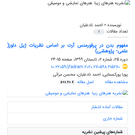
نویسنده =
احمد نادعلیان
تعداد مقالات:
1
مفهوم بدن در پرفورمنس آرت بر اساس نظریات ژیل دلوز(
علمی- پژوهشی)
دوره 25، شماره 2، تابستان 1399، صفحه
15-24
10.22059/jfadram.2020.270598.615270
پویا پورکسمایی، احمد نادعلیان، محسن مراثی
مشاهده مقاله
اصل مقاله
578.48 K
مقالات آماده انتشار
شماره جاری
شماره‌های پیشین نشریه