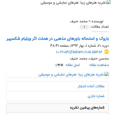
نویسنده =
محمد حنیف
تعداد مقالات:
1
باروک و استحاله باورهای مذهبی در هملت اثر ویلیام شکسپیر
دوره 20، شماره 1، بهار 1394، صفحه
41-48
10.22059/jfadram.2015.55386
محسن حنیف، محمد حنیف
مشاهده مقاله
اصل مقاله
1.94 M
مقالات آماده انتشار
شماره جاری
شماره‌های پیشین نشریه