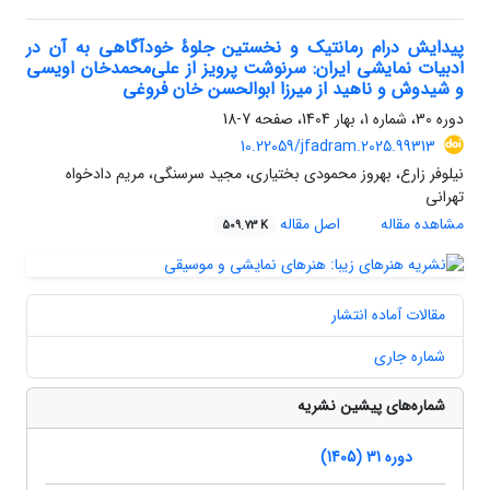
پیدایش درام رمانتیک و نخستین جلوۀ خودآگاهی به آن در
ادبیات نمایشی ایران: سرنوشت پرویز از علی‌محمدخان اویسی
و شیدوش و ناهید از میرزا ابوالحسن خان فروغی
دوره 30، شماره 1، بهار 1404، صفحه
7-18
10.22059/jfadram.2025.99313
نیلوفر زارع، بهروز محمودی بختیاری، مجید سرسنگی، مریم دادخواه
تهرانی
مشاهده مقاله
اصل مقاله
509.73 K
مقالات آماده انتشار
شماره جاری
شماره‌های پیشین نشریه
دوره 31 (1405)