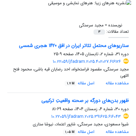
نویسنده =
مجید سرسنگی
تعداد مقالات:
3
سناریوهای محتمل تئاتر ایران در افق 1420 هجری شمسی
دوره 31، شماره 2، تابستان 1405، صفحه
9-25
10.22059/jfadram.2025.402027.616126
مجید سرسنگی، مقصود فراستخواه، احد رضایان قیه باشی، محمود فتح
اللهی
مشاهده مقاله
اصل مقاله
1.7 M
ظهور بدن‌های دورگه بر صحنه واقعیتِ ترکیبی
دوره 30، شماره 4، زمستان 1404، صفحه
69-81
10.22059/jfadram.2025.391625.616043
شیوا مسعودی، مجید سرسنگی، شاپور اعتماد، نیوشا ستاری
مشاهده مقاله
اصل مقاله
1.05 M