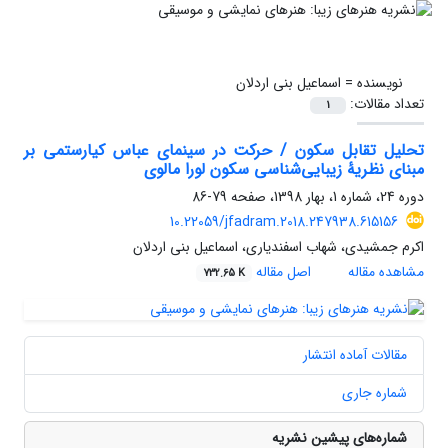
نویسنده =
اسماعیل بنی اردلان
تعداد مقالات:
1
تحلیل تقابل سکون / حرکت در سینمای عباس کیارستمی بر
مبنای نظریۀ زیبایی‌شناسی سکون لورا مالوی
دوره 24، شماره 1، بهار 1398، صفحه
79-86
10.22059/jfadram.2018.247938.615156
اکرم جمشیدی، شهاب اسفندیاری، اسماعیل بنی اردلان
مشاهده مقاله
اصل مقاله
732.65 K
مقالات آماده انتشار
شماره جاری
شماره‌های پیشین نشریه