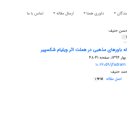
ندگان
داوری همتا
ارسال مقاله
تماس با ما
سن حنیف
1
له باورهای مذهبی در هملت اثر ویلیام شکسپیر
41-48
10.22059/jfadram
مد حنیف
اصل مقاله
1.94 M