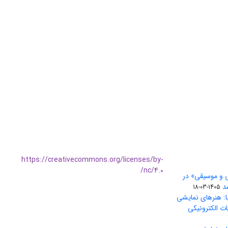
https://creativecommons.org/licenses/by-
nc/4.0/
ی و موسیقی» در
1405-03-18
ا: هنرهای نمایشی
ات الکترونیکی